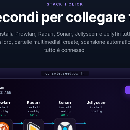
STACK 1 CLICK
condi per collegare 
nstalla Prowlarr, Radarr, Sonarr, Jellyseerr e Jellyfin tut
a loro, cartelle multimediali create, scansione automatic
tutto è connesso.
console.seedbox.fr
oni
CK ARR
owlarr
Radarr
Sonarr
Jellyseerr
Jelly
stall
install
install
install
inst
onfig
config
config
config
conf
OK ✓
OK ✓
OK ✓
OK ✓
OK 