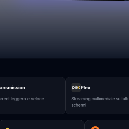
smission
Plex
rent leggero e veloce
Streaming multimediale su tutti i v
schermi