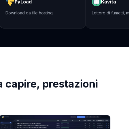
PyLoad
Kavita
Download da file hosting
Lettore di fumet
a capire, prestazioni