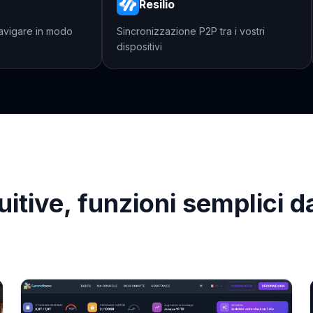
Resilio
r navigare in modo
Sincronizzazione P2P tra i vostri
dispositivi
uitive, funzioni semplici d