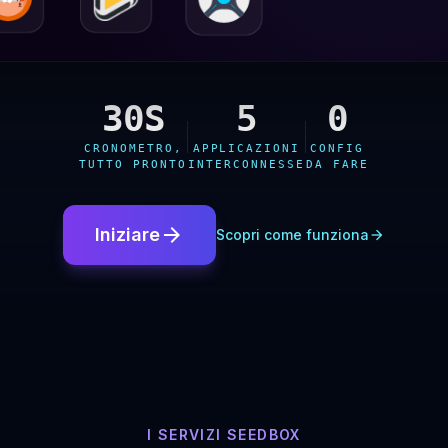
30S
5
0
CRONOMETRO,
APPLICAZIONI
CONFIG
TUTTO PRONTO
INTERCONNESSE
DA FARE
arrow_forward
Iniziare
Scopri come funziona
arrow_forward
I SERVIZI SEEDBOX