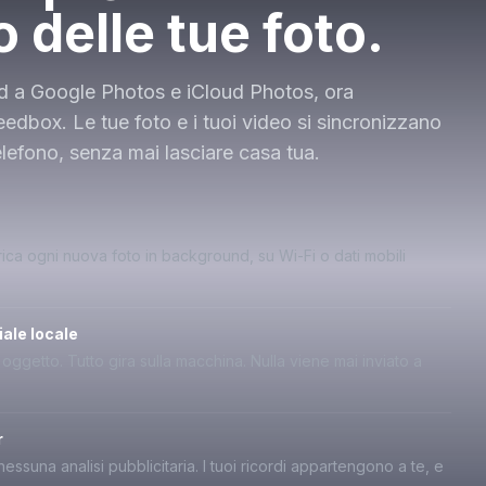
o delle tue foto.
ted a Google Photos e iCloud Photos, ora
seedbox. Le tue foto e i tuoi video si sincronizzano
lefono, senza mai lasciare casa tua.
ica ogni nuova foto in background, su Wi-Fi o dati mobili
ale locale
oggetto. Tutto gira sulla macchina. Nulla viene mai inviato a
r
ssuna analisi pubblicitaria. I tuoi ricordi appartengono a te, e