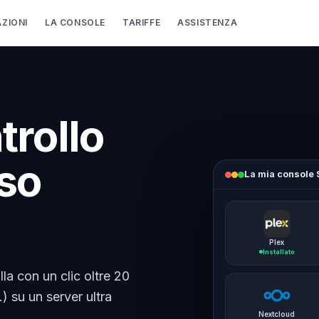
AZIONI
LA CONSOLE
TARIFFE
ASSISTENZA
trollo
rso
La mia console
Plex
Installato
la con un clic oltre 20
) su un server ultra
Nextcloud