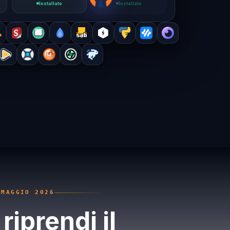
Installato
Installato
ta
·
Deluge
·
SABnzbd
·
TeslaMate
·
PyLoad
·
Resilio
·
Je
 MAGGIO 2026
riprendi il