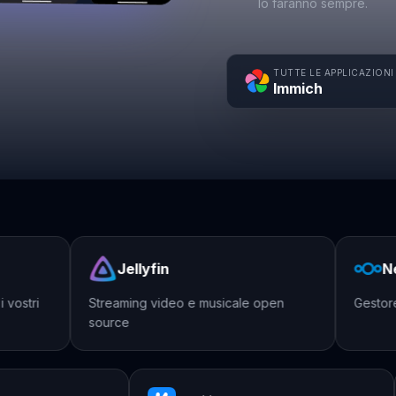
lo faranno sempre.
TUTTE LE APPLICAZIONI
Immich
Jellyfin
Nex
ostri
Streaming video e musicale open
Gestore di
source