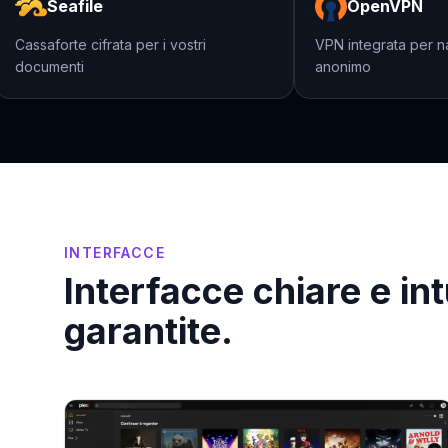
Seafile
OpenVPN
Cassaforte cifrata per i vostri
VPN integrata pe
documenti
anonimo
INTERFACCE
Interfacce chiare e int
garantite.