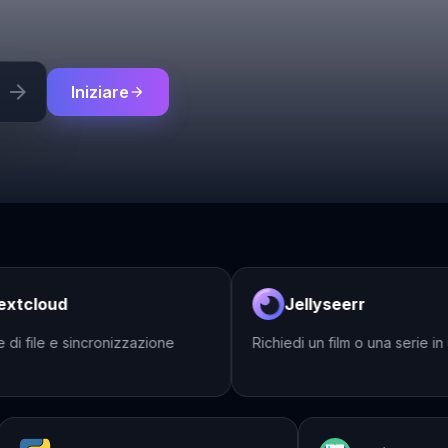
arrow_forward
Iniziare
arrow_forward
tcloud
Jellyseerr
 file e sincronizzazione
Richiedi un film o una serie in un 