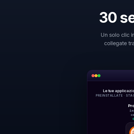
30 se
Un solo clic i
collegate tr
Le tue applicazi
PREINSTALLATE · STA
Pr
in
c