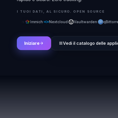
I TUOI DATI, AL SICURO. OPEN SOURCE
x
·
Jellyfin
·
Immich
·
Nextcloud
·
Vaultwarden
·
qBittorren
Iniziare
Vedi il catalogo delle appl
arrow_forward
apps