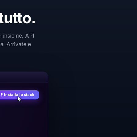
tutto.
ti insieme. API
a. Arrivate e
Installa lo stack
flash_on
fin
all
ig
✓