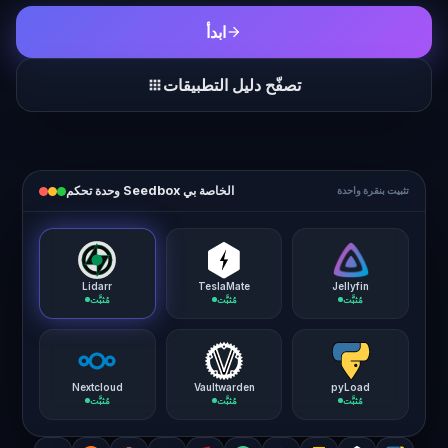
ابدأ
arrow_forward
تصفّح دليل التطبيقات
apps
وحدة تحكم Seedbox الخاصة بي
تثبيت بنقرة واحدة
Lidarr
TeslaMate
Jellyfin
مُثبَّت
مُثبَّت
مُثبَّت
Vaultwarden
pyLoad
مُثبَّت
مُثبَّت