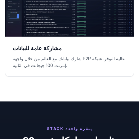
مشاركة عامة للبيانات
شارك بياناتك مع العالم من خلال واجهة P2P عالية التوفر. شبكة
إنترنت 100 جيجابت في الثانية.
STACK بنقرة واحدة