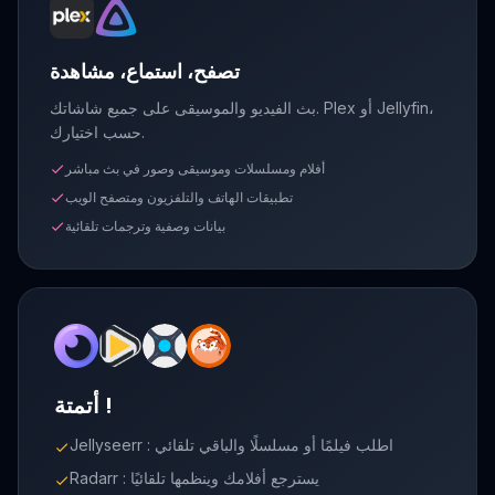
تصفح، استماع، مشاهدة
بث الفيديو والموسيقى على جميع شاشاتك. Plex أو Jellyfin،
حسب اختيارك.
أفلام ومسلسلات وموسيقى وصور في بث مباشر
check
تطبيقات الهاتف والتلفزيون ومتصفح الويب
check
بيانات وصفية وترجمات تلقائية
check
أتمتة !
Jellyseerr : اطلب فيلمًا أو مسلسلًا والباقي تلقائي
check
Radarr : يسترجع أفلامك وينظمها تلقائيًا
check