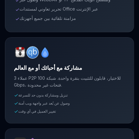
check
تحرير تعاوني لمستندات Office عبر الإنترنت
check
مزامنة تلقائية بين جميع أجهزتك
check
مشاركة مع أحبائك أو مع العالم
3 عملاء P2P للاختيار، قابلون للتثبيت بنقرة واحدة. شبكة 100
Gbps، فتحات غير محدودة.
تنزيل ومشاركة بدون حد للسرعة
check
وصول عن بُعد عبر واجهة ويب آمنة
check
تغيير العميل في أي وقت
check