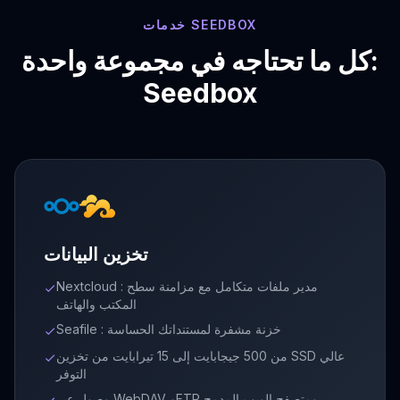
خدمات SEEDBOX
كل ما تحتاجه في مجموعة واحدة:
Seedbox
تخزين البيانات
Nextcloud : مدير ملفات متكامل مع مزامنة سطح
check
المكتب والهاتف
Seafile : خزنة مشفرة لمستنداتك الحساسة
check
من 500 جيجابايت إلى 15 تيرابايت من تخزين SSD عالي
check
التوفر
وصول عبر WebDAV وFTP ومتصفح الويب المدمج