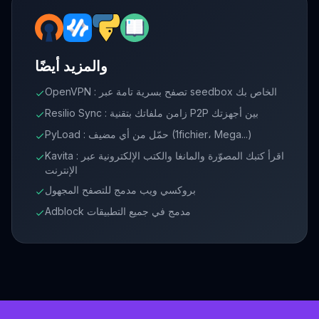
والمزيد أيضًا
OpenVPN : تصفح بسرية تامة عبر seedbox الخاص بك
check
Resilio Sync : زامن ملفاتك بتقنية P2P بين أجهزتك
check
PyLoad : حمّل من أي مضيف (1fichier، Mega...)
check
Kavita : اقرأ كتبك المصوّرة والمانغا والكتب الإلكترونية عبر
check
الإنترنت
بروكسي ويب مدمج للتصفح المجهول
check
Adblock مدمج في جميع التطبيقات
check