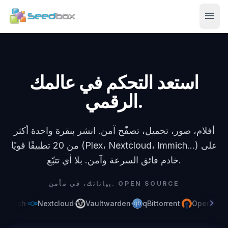
menu
استعد التحكم في عالمك
الرقمي.
أفلام، صور، تحميل، تصفّح آمن. انشر بنقرة واحدة أكثر
من 20 تطبيقًا قويًا (Plex، Nextcloud، Immich...) على
خادم فائق السرعة وآمن. بلا أي تتبّع.
بياناتك، في مأمن. OPEN SOURCE
chevron_right
mmich
·
Nextcloud
·
Vaultwarden
·
qBittorrent
·
OpenVPN
·