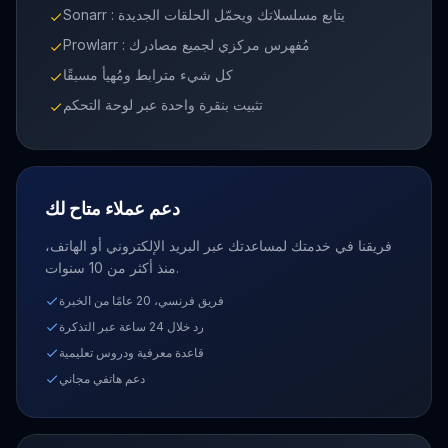
Sonarr : يتابع مسلسلاتك ويحمّل الحلقات الجديدة
check
Prowlarr : مُفهرس مركزي لجميع مصادرك
check
كل شيء مترابط ومُهيأ مسبقًا
check
تثبيت بنقرة واحدة عبر لوحة التحكم
check
دعم عملاء متاح لك
فريقنا في خدمتك لمساعدتك
عبر البريد الإلكتروني أو الهاتف
،
منذ أكثر من 10 سنوات.
فريق فرنسي، 20 عامًا من الخبرة
check
رد خلال 24 ساعة عبر التذكرة
check
قاعدة معرفية ودروس تعليمية
check
دعم هاتفي مجاني
check