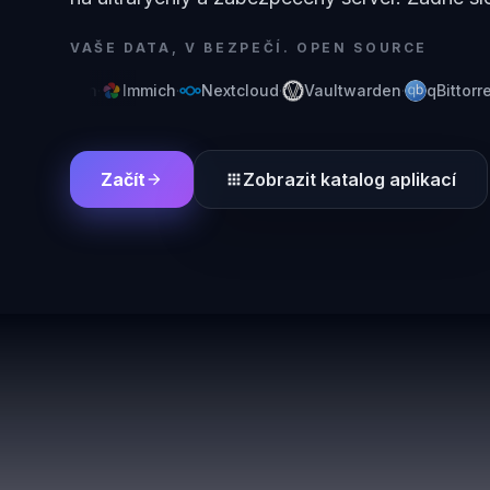
VAŠE DATA, V BEZPEČÍ. OPEN SOURCE
·
Jellyfin
·
Immich
·
Nextcloud
·
Vaultwarden
·
qBittorren
Začít
Zobrazit katalog aplikací
arrow_forward
apps