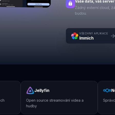
Vaše data, váš server
lock
Žádný externí cloud, ž
budou.
VŠECHNY APLIKACE
arrow_forw
Immich
Jellyfin
Nex
Open source streamování videa a
Správce 
hudby