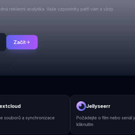
ádná reklamní analytika. Vaše vzpomínky patří vám a vždy
ard
Začít
arrow_forward
tcloud
Jellyseerr
souborů a synchronizace
Požádejte o film nebo seriál jed
kliknutím