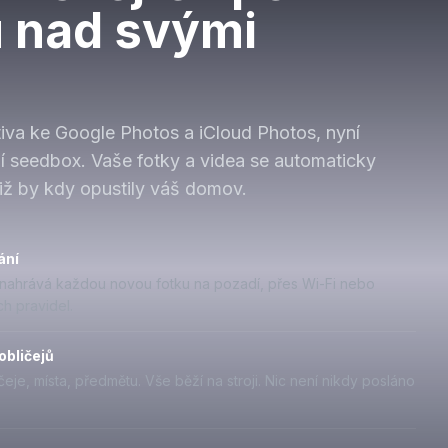
u nad svými
.
tiva ke Google Photos a iCloud Photos, nyní
í seedbox. Vaše fotky a videa se automaticky
niž by kdy opustily váš domov.
ání
 nahrává každou novou fotku na pozadí, přes Wi-Fi nebo
ch pravidel.
obličejů
eje, místa, předmětu. Vše běží na stroji. Nic není nikdy posláno