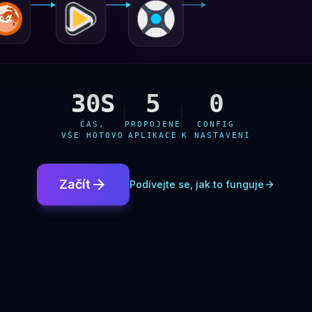
30S
5
0
ČAS,
PROPOJENÉ
CONFIG
VŠE HOTOVO
APLIKACE
K NASTAVENÍ
arrow_forward
Začít
Podívejte se, jak to funguje
arrow_forward