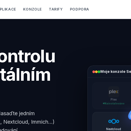
PLIKACE
KONZOLE
TARIFY
PODPORA
ontrolu
tálním
Moje konzole S
Deluge
Nainstalováno
 Nasaďte jedním
, Nextcloud, Immich...)
Nextcloud
edování.