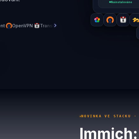
Nainstalováno
chevron_right
t
·
OpenVPN
·
Transmission
·
Seafile
·
Stirling-PDF
·
Kavit
NOVINKA VE STACKU ·
Immich: 