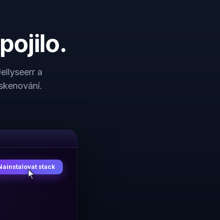
pojilo.
ellyseerr a
 skenování.
Nainstalovat stack
fin
all
ig
✓