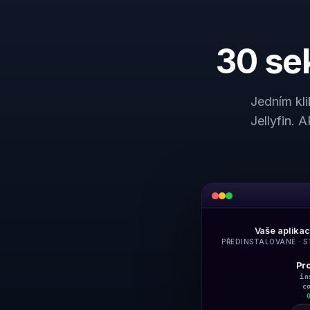
30 sek
Jedním kli
Jellyfin. 
Vaše aplika
PŘEDINSTALOVANÉ · 
Pr
in
c