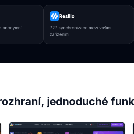
Resilio
 pro anonymní
P2P synchronizace mezi vašimi
zařízeními
í rozhraní, jednoduché fun