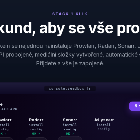
STACK 1 KLIK
und, aby se vše pro
kem se najednou nainstaluje Prowlarr, Radarr, Sonarr, J
API propojené, mediální složky vytvořené, automatické
Přijdete a vše je zapojené.
console.seedbox.fr
ce
flash_on
STACK ARR
owlarr
Radarr
Sonarr
Jellyseerr
Jelly
stall
install
install
install
inst
onfig
config
config
config
conf
OK ✓
OK ✓
OK ✓
OK ✓
OK 