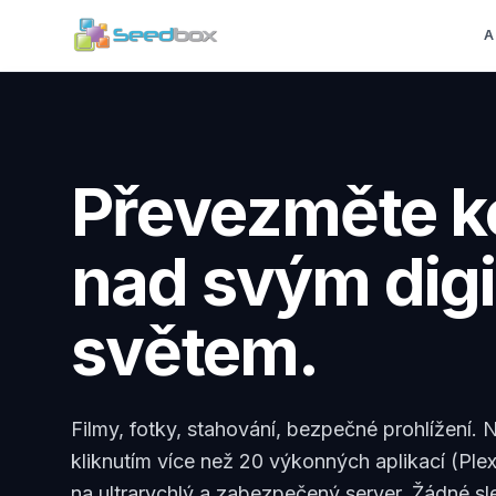
A
Převezměte k
nad svým digi
světem.
Filmy, fotky, stahování, bezpečné prohlížení.
kliknutím více než 20 výkonných aplikací (Plex
na ultrarychlý a zabezpečený server. Žádné sl