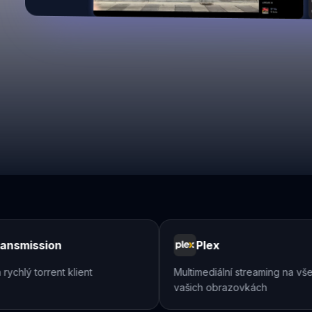
smission
Plex
hlý torrent klient
Multimediální streaming na všech
vašich obrazovkách