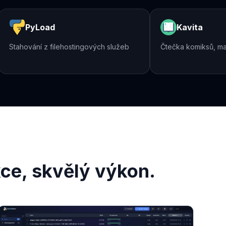
PyLoad
Kavita
Stahování z filehostingových služeb
Čtečka komiksů,
kce, skvělý výkon.