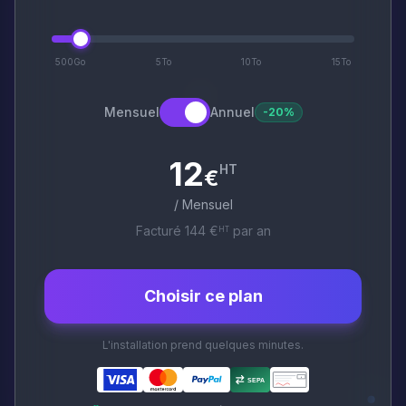
500Go
5To
10To
15To
Mensuel
Annuel
-20%
12
HT
€
/ Mensuel
Facturé 144 €
par an
HT
Choisir ce plan
L'installation prend quelques minutes.