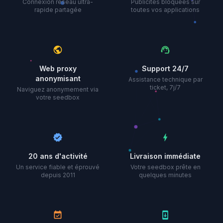
Connexion réseau ultra-
Publicités bloquées sur
rapide partagée
toutes vos applications
public
support_agent
Web proxy
Support 24/7
anonymisant
Assistance technique par
ticket, 7j/7
Naviguez anonymement via
votre seedbox
verified
bolt
20 ans d'activité
Livraison immédiate
Un service fiable et éprouvé
Votre seedbox prête en
depuis 2011
quelques minutes
event_available
system_update