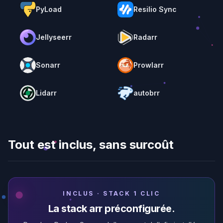
PyLoad
Resilio Sync
Jellyseerr
Radarr
Sonarr
Prowlarr
Lidarr
autobrr
Tout est inclus, sans surcoût
INCLUS · STACK 1 CLIC
La stack arr préconfigurée.