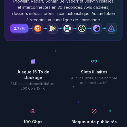
Prowlarr, Radarr, Sonarr, Jellyseerr et Jellyfin installés
et interconnectés en 30 secondes. APIs câblées,
dossiers médias créés, scan automatique. Aucun token
à recopier, aucune ligne de commande.
touch_app
1 clic
sd_storage
all_inclusive
Jusque 15 To de
Slots illimités
stockage
Aucune limite sur le nombre
de torrents actifs
SSD haute disponibilité, de
500 Go à 15 To
speed
block
100 Gbps
Bloqueur de publicités