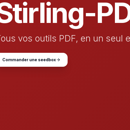
Stirling-P
ous vos outils PDF, en un seul e
Commander une seedbox
arrow_forward