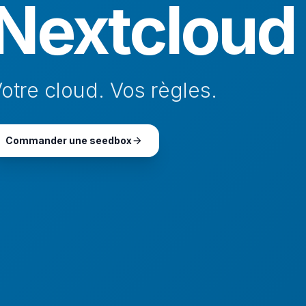
Nextcloud
otre cloud. Vos règles.
Commander une seedbox
arrow_forward