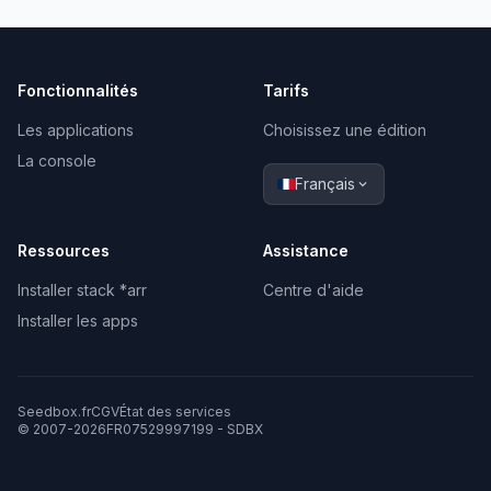
Fonctionnalités
Tarifs
Les applications
Choisissez une édition
La console
Français
expand_more
Ressources
Assistance
Installer stack *arr
Centre d'aide
Installer les apps
Seedbox.fr
CGV
État des services
© 2007-2026
FR07529997199 - SDBX