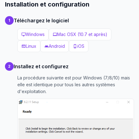
Installation et configuration
Téléchargez le logiciel
1
Windows
Mac OSX (10.7 et après)
desktop_windows
laptop_mac
Linux
Android
iOS
terminal
android
phone_iphone
Installez et configurez
2
La procédure suivante est pour Windows (7/8/10) mais
elle est identique pour tous les autres systèmes
d'exploitation.